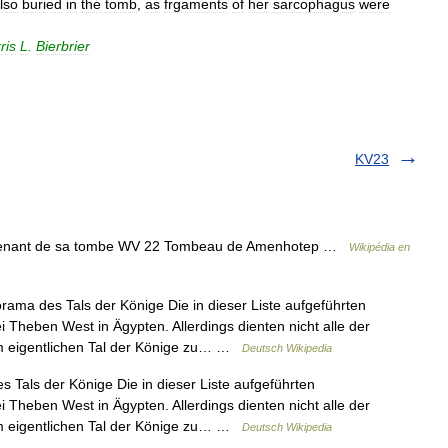
lso
buried
in
the
tomb
,
as
frgaments
of
her
sarcophagus
were
ris
L
.
Bierbrier
KV23
ovenant de sa tombe WV 22 Tombeau de Amenhotep …
Wikipédia en
ama des Tals der Könige Die in dieser Liste aufgeführten
 Theben West in Ägypten. Allerdings dienten nicht alle der
m eigentlichen Tal der Könige zu… …
Deutsch Wikipedia
Tals der Könige Die in dieser Liste aufgeführten
 Theben West in Ägypten. Allerdings dienten nicht alle der
m eigentlichen Tal der Könige zu… …
Deutsch Wikipedia