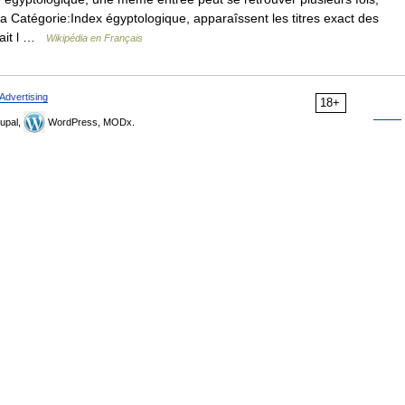
 Catégorie:Index égyptologique, apparaîssent les titres exact des
 fait l …
Wikipédia en Français
Advertising
18+
upal,
WordPress, MODx.