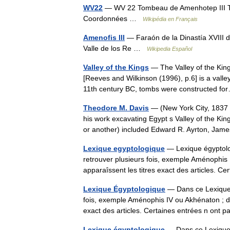
WV22
— WV 22 Tombeau de Amenhotep III To
Coordonnées …
Wikipédia en Français
Amenofis III
— Faraón de la Dinastía XVIII 
Valle de los Re …
Wikipedia Español
Valley of the Kings
— The Valley of the Kings (Arabic: وادي الملوك Wadi Biban el M
[Reeves and Wilkinson (1996), p.6] is a valle
11th century BC, tombs were constructed 
Theodore M. Davis
— (New York City, 1837 
his work excavating Egypt s Valley of the K
or another) included Edward R. Ayrton, J
Lexique egyptologique
— Lexique égyptolo
retrouver plusieurs fois, exemple Aménophis 
apparaîssent les titres exact des articles. 
Lexique Égyptologique
— Dans ce Lexique 
fois, exemple Aménophis IV ou Akhénaton ; da
exact des articles. Certaines entrées n ont 
Lexique égyptologique
— Dans ce Lexique é