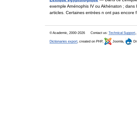
exemple Aménophis IV ou Akhénaton ; dans la
articles. Certaines entrées n ont pas encore
© Academic, 2000-2026
Contact us:
Technical Support
,
Dictionaries export
, created on PHP,
Joomla,
Dr