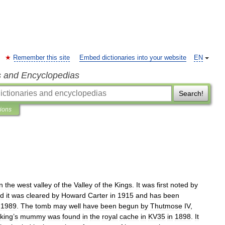
Remember this site
Embed dictionaries into your website
EN
s and Encyclopedias
Search!
tions
in
the
west
valley
of
the
Valley
of
the
Kings
.
It
was
first
noted
by
d
it
was
cleared
by
Howard
Carter
in
1915
and
has
been
1989
.
The
tomb
may
well
have
been
begun
by
Thutmose
IV
,
king
’
s
mummy
was
found
in
the
royal
cache
in
KV35
in
1898
.
It