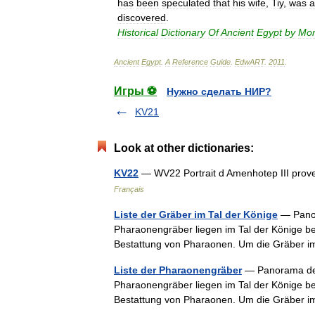
has
been
speculated
that
his
wife
,
Tiy
,
was
a
discovered
.
Historical
Dictionary
Of
Ancient
Egypt
by
Mor
Ancient
Egypt
.
A
Reference
Guide
.
EdwART
.
2011
.
Игры ⚽
Нужно сделать НИР?
KV21
Look at other dictionaries:
KV22
— WV22 Portrait d Amenhotep III pr
Français
Liste der Gräber im Tal der Könige
— Panor
Pharaonengräber liegen im Tal der Könige bei
Bestattung von Pharaonen. Um die Gräber i
Liste der Pharaonengräber
— Panorama des 
Pharaonengräber liegen im Tal der Könige bei
Bestattung von Pharaonen. Um die Gräber i