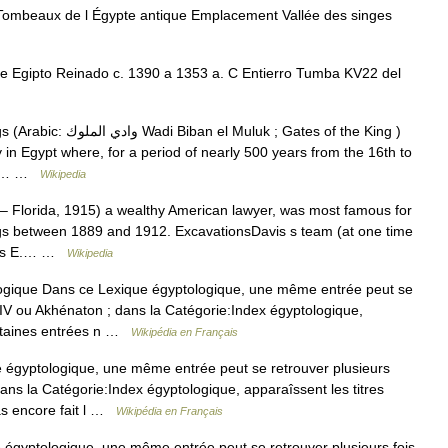
mbeaux de l Égypte antique Emplacement Vallée des singes
de Egipto Reinado c. 1390 a 1353 a. C Entierro Tumba KV22 del
uluk ; Gates of the King )
y in Egypt where, for a period of nearly 500 years from the 16th to
for… …
Wikipedia
– Florida, 1915) a wealthy American lawyer, was most famous for
ings between 1889 and 1912. ExcavationsDavis s team (at one time
ames E.… …
Wikipedia
gique Dans ce Lexique égyptologique, une même entrée peut se
IV ou Akhénaton ; dans la Catégorie:Index égyptologique,
Certaines entrées n …
Wikipédia en Français
égyptologique, une même entrée peut se retrouver plusieurs
ns la Catégorie:Index égyptologique, apparaîssent les titres
pas encore fait l …
Wikipédia en Français
gyptologique, une même entrée peut se retrouver plusieurs fois,