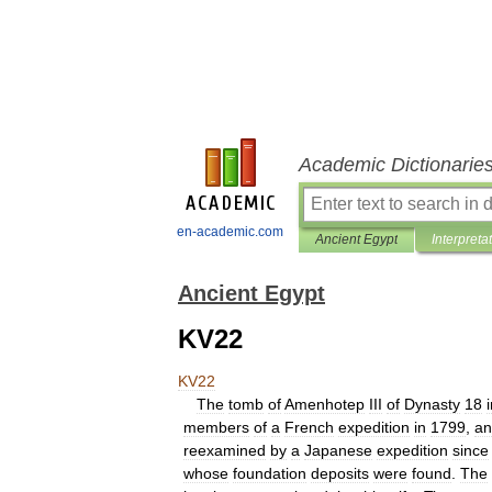
Academic Dictionarie
en-academic.com
Ancient Egypt
Interpreta
Ancient Egypt
KV22
KV22
The
tomb
of
Amenhotep
III
of
Dynasty
18
members
of
a
French
expedition
in
1799
,
an
reexamined
by
a
Japanese
expedition
since
whose
foundation
deposits
were
found
.
The